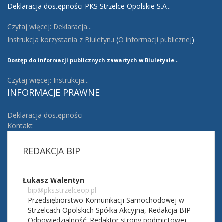
Deklaracja dostępności PKS Strzelce Opolskie S.A...
Czytaj więcej: Deklaracja...
Instrukcja korzystania z Biuletynu
(
O informacji publicznej
)
...
Dostęp do informacji publicznych zawartych w Biuletynie
Czytaj więcej: Instrukcja...
INFORMACJE
PRAWNE
Deklaracja dostępności
Kontakt
REDAKCJA
BIP
Łukasz Walentyn
bip@pks.strzelceop.pl
Przedsiębiorstwo Komunikacji Samochodowej w
Strzelcach Opolskich Spółka Akcyjna,
Redakcja BIP
Odpowiedzialność:
Redaktor strony podmiotowej